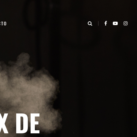
CTO
X DE