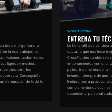
WEIGHTLIFTING
ENTRENA TU TÉC
iva todo el organismo a
La halterofilia se conside
T), en la que trabajamos
atleta, lo que nos hace mej
as, flexiones, abdominales,
CrossFit, sino también en c
sos ligeros y muchas
entrenamientos van orienta
 pelotas, etc.). las
pulida, ir aumentando la 
 deportista. Conseguirás
levantar, siempre de una f
cación muscular de todo tu
limitaremos a practicar esto
complementarios que nos 
ascendente, personalizada